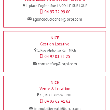
1, place Eugène Sue
LA COLLE-SUR-LOUP
04 93 32 99 00
agenceduclocher@orpi.com
NICE
Gestion Locative
1, Rue Alphonse Karr
NICE
04 97 03 25 25
contactfag@orpi.com
NICE
Vente & Location
35, Rue Pastorelli
NICE
04 93 62 41 62
immobilieregti@orpi.com