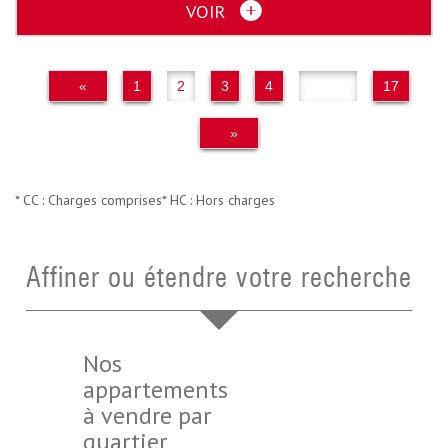
VOIR
«
1
2
3
4
..
17
»
* CC : Charges comprises
* HC : Hors charges
Affiner ou étendre votre recherche
Nos
appartements
à vendre par
quartier