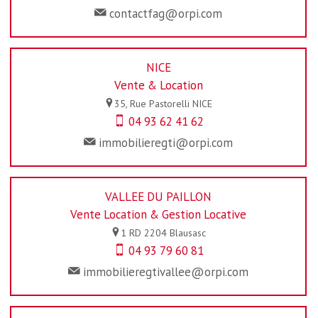
contactfag@orpi.com
NICE
Vente & Location
35, Rue Pastorelli
NICE
04 93 62 41 62
immobilieregti@orpi.com
VALLEE DU PAILLON
Vente Location & Gestion Locative
1 RD 2204
Blausasc
04 93 79 60 81
immobilieregtivallee@orpi.com