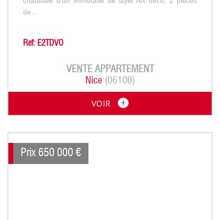
chaussée d'un immeuble de style Art déco, 2 pièces
de...
Ref: E2TDVO
VENTE
APPARTEMENT
Nice
(06100)
VOIR
Prix
650 000
€