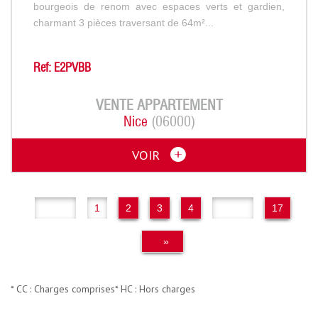
bourgeois de renom avec espaces verts et gardien,
charmant 3 pièces traversant de 64m²...
Ref: E2PVBB
VENTE
APPARTEMENT
Nice
(06000)
VOIR
«
1
2
3
4
..
17
»
* CC : Charges comprises
* HC : Hors charges