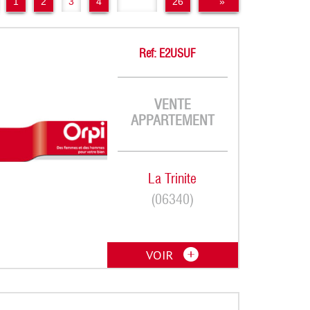
1
2
3
4
..
26
»
Ref: E2USUF
VENTE
APPARTEMENT
La Trinite
(06340)
VOIR