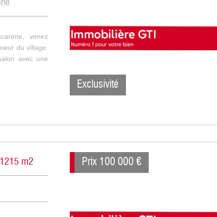
ène
carène, venez
oeur du village.
salon avec une
Exclusivité
Prix
100 000
€
e 1215 m2