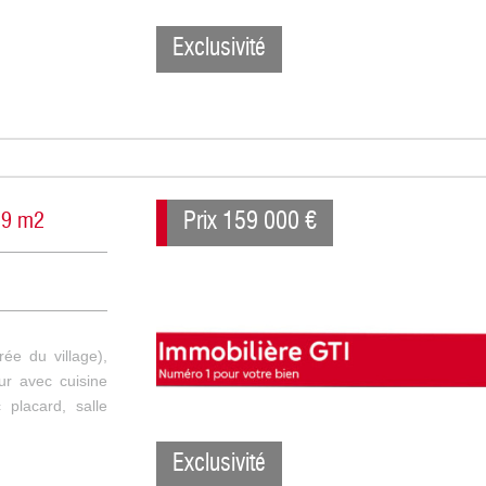
Exclusivité
Prix
159 000
€
.29 m2
rée du village),
ur avec cuisine
placard, salle
Exclusivité