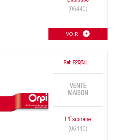
(06440)
VOIR
Ref: E2QTJL
VENTE
MAISON
L'Escarène
(06440)