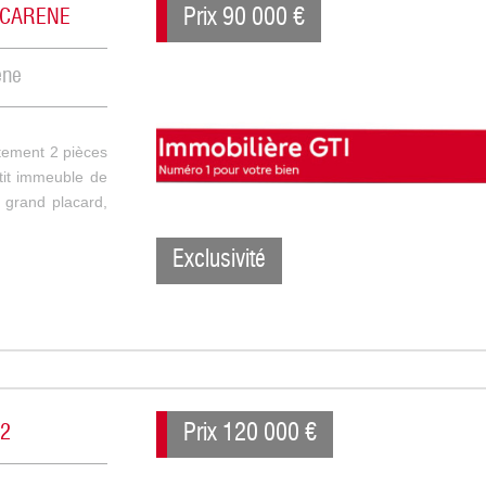
Prix
90 000
€
ESCARENE
ène
ement 2 pièces
etit immeuble de
 grand placard,
Exclusivité
Prix
120 000
€
m2