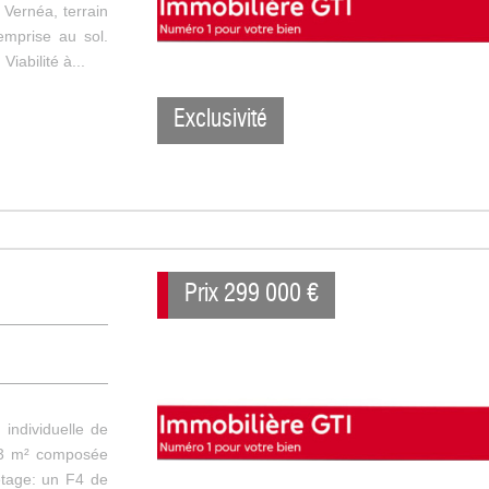
 Vernéa, terrain
mprise au sol.
Viabilité à...
Exclusivité
Prix
299 000
€
individuelle de
143 m² composée
étage: un F4 de