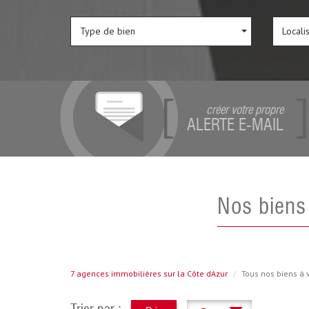
Type de bien
Locali
créer votre propre
ALERTE E-MAIL
Nos bien
7 agences immobilières sur la Côte dAzur
Tous nos biens à 