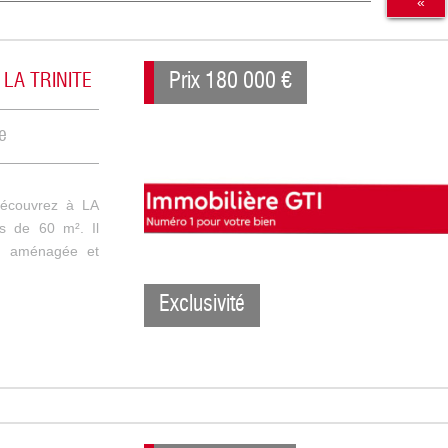
«
Prix
180 000
€
à LA TRINITE
e
écouvrez à LA
s de 60 m². Il
e, aménagée et
Exclusivité