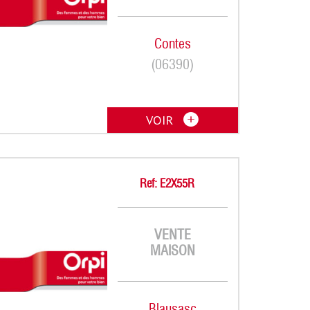
Contes
(06390)
VOIR
Ref: E2X55R
VENTE
MAISON
Blausasc