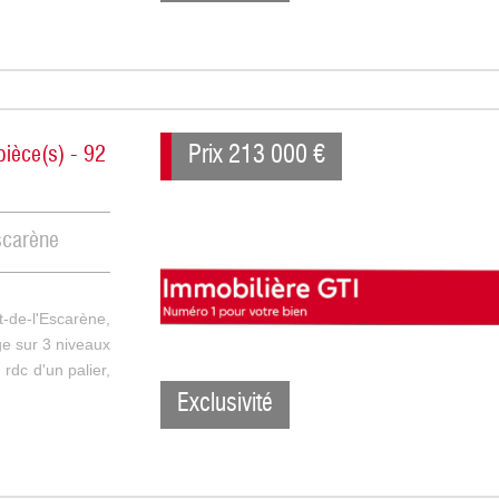
Prix
213 000
€
pièce(s) - 92
scarène
de-l'Escarène,
ge sur 3 niveaux
rdc d'un palier,
Exclusivité