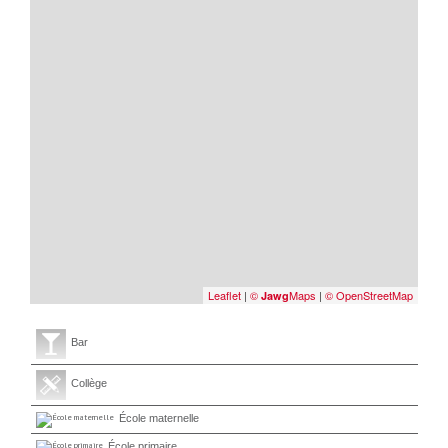
Leaflet
|
©
Maps
|
© OpenStreetMap
Jawg
Bar
Collège
École maternelle
École primaire