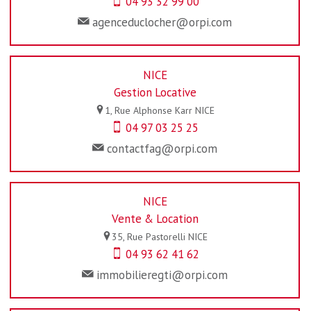
04 93 32 99 00
agenceduclocher@orpi.com
NICE
Gestion Locative
1, Rue Alphonse Karr
NICE
04 97 03 25 25
contactfag@orpi.com
NICE
Vente & Location
35, Rue Pastorelli
NICE
04 93 62 41 62
immobilieregti@orpi.com