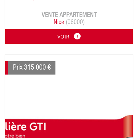
VENTE
APPARTEMENT
Nice
(06000)
VOIR
Prix
315 000
€