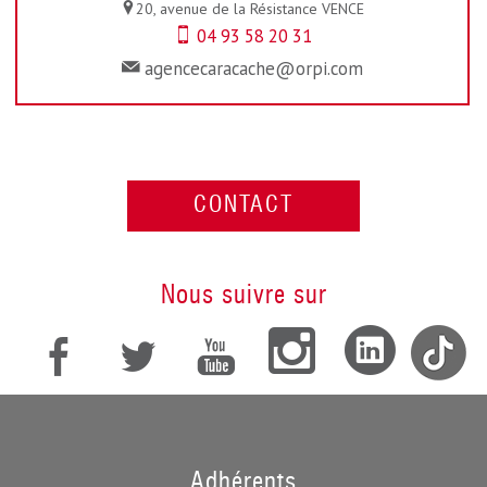
20, avenue de la Résistance
VENCE
04 93 58 20 31
agencecaracache@orpi.com
CONTACT
nous suivre sur
adhérents