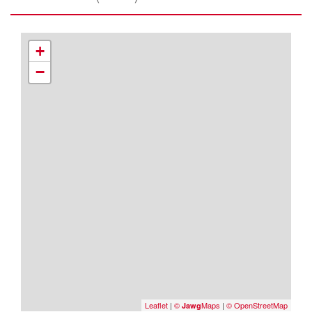
+
−
Leaflet
|
©
Maps
|
© OpenStreetMap
Jawg