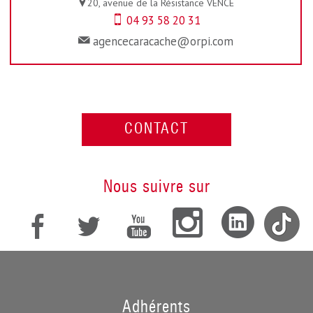
20, avenue de la Résistance
VENCE
04 93 58 20 31
agencecaracache@orpi.com
CONTACT
nous suivre sur
adhérents