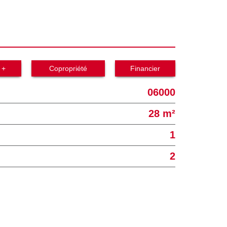
 +
Copropriété
Financier
06000
28 m²
1
2