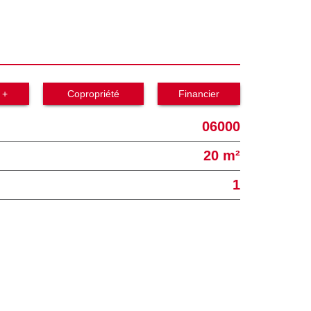
 +
Copropriété
Financier
06000
20 m²
1