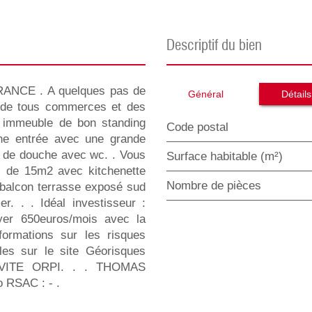
descriptif du bien
NCE . A quelques pas de
Général
Détails
é de tous commerces et des
n immeuble de bon standing
Code postal
une entrée avec une grande
e de douche avec wc. . Vous
Surface habitable (m²)
s de 15m2 avec kitchenette
Nombre de pièces
 balcon terrasse exposé sud
. . . Idéal investisseur :
er 650euros/mois avec la
formations sur les risques
les sur le site Géorisques
USIVITE ORPI. . . THOMAS
 RSAC : - .