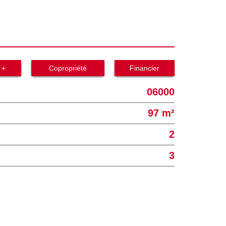
 +
Copropriété
Financier
06000
97 m²
2
3