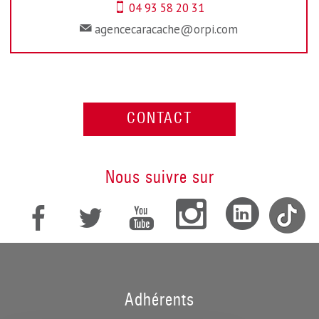
04 93 58 20 31
agencecaracache@orpi.com
CONTACT
nous suivre sur
adhérents