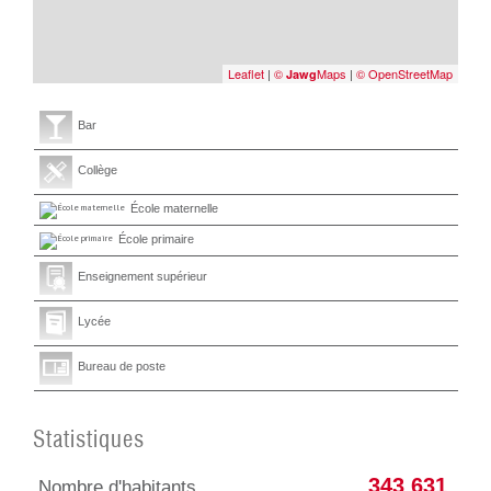
Leaflet
|
©
Maps
|
© OpenStreetMap
Jawg
Bar
Collège
École maternelle
École primaire
Enseignement supérieur
Lycée
Bureau de poste
Statistiques
343 631
Nombre d'habitants