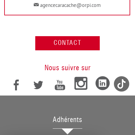
agencecaracache@orpi.com
CONTACT
nous suivre sur
adhérents