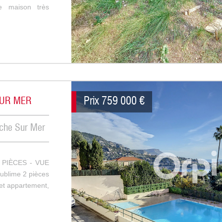
e maison très
Prix
759 000
€
SUR MER
nche Sur Mer
PIÈCES - VUE
ublime 2 pièces
et appartement,