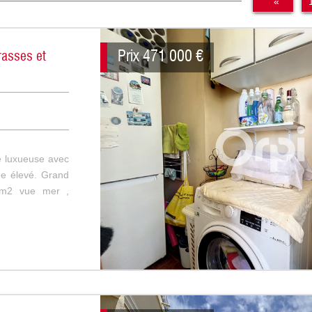
«
Prix
471 000
€
asses et
e luxueuse avec
ge élevé. Grand
13m2 vue mer ,