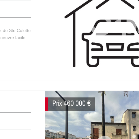
 de Ste Colette
oeuvre facile.
Prix
460 000
€