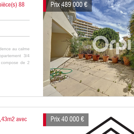
Prix
489 000
€
pièce(s) 88
dence au calme
ppartement 3/4
e compose de 2
Prix
40 000
€
7,43m2 avec