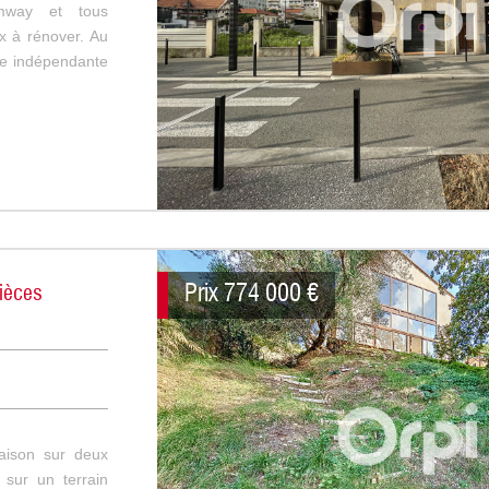
mway et tous
x à rénover. Au
ne indépendante
Prix
774 000
€
ièces
ison sur deux
 sur un terrain