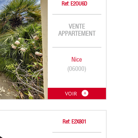
Ref: E2OU6D
VENTE
APPARTEMENT
Nice
(06000)
VOIR
Ref: E2X801