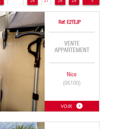
1
..
26
27
28
29
»
Ref: E2TEJP
VENTE
APPARTEMENT
Nice
(06100)
VOIR