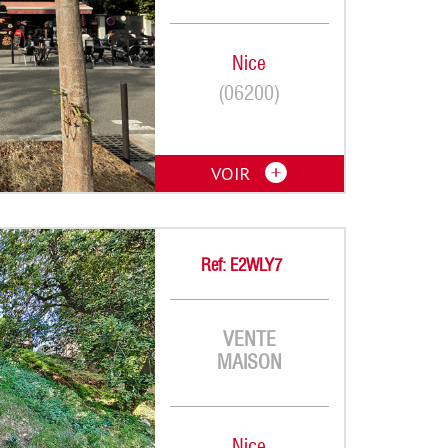
Nice
(06200)
VOIR
Ref: E2WLY7
VENTE
MAISON
Nice