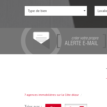
Type de bien
Locali
créer votre propre
ALERTE E-MAIL
7 agences immobilières sur la Côte dAzur