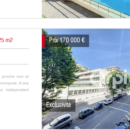
Prix
170 000
€
 25 m2
 proche mer et
t composé d'une
ne indépendant
Exclusivité