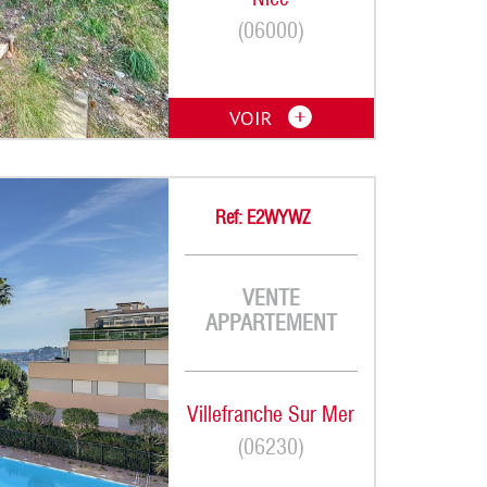
(06000)
VOIR
Ref: E2WYWZ
VENTE
APPARTEMENT
Villefranche Sur Mer
(06230)