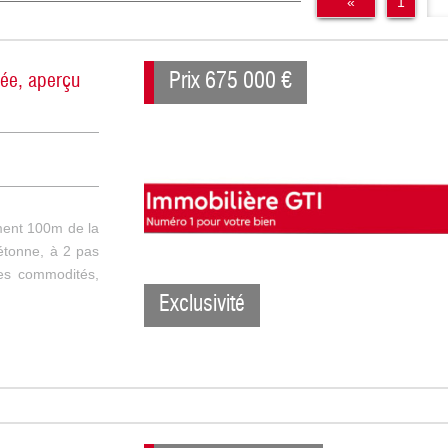
«
1
Prix
675 000
€
gée, aperçu
ment 100m de la
étonne, à 2 pas
es commodités,
Exclusivité