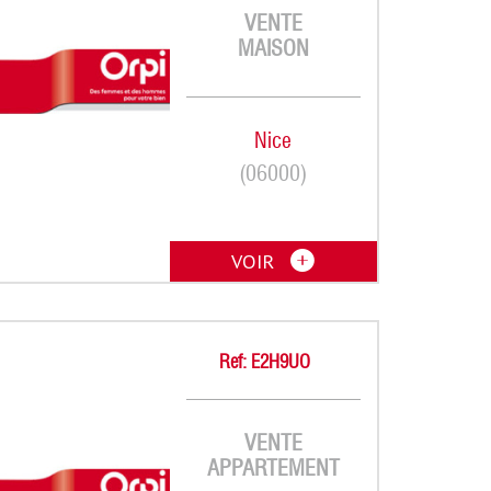
VENTE
MAISON
Nice
(06000)
VOIR
Ref: E2H9UO
VENTE
APPARTEMENT