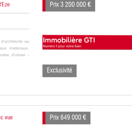
Prix
3 200 000
€
d'Eze
 d'architecte au
aux matériaux.
tée d'olivier -
Exclusivité
Prix
649 000
€
ec vue