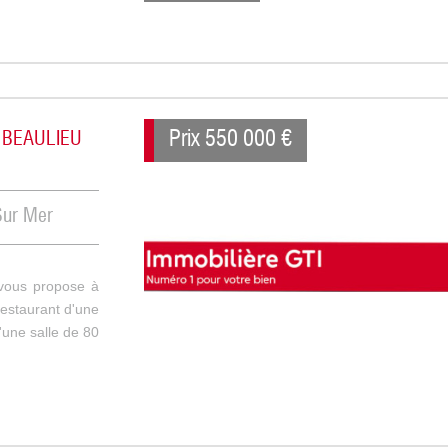
Prix
550 000 €
 BEAULIEU
Sur Mer
ous propose à
estaurant d'une
'une salle de 80