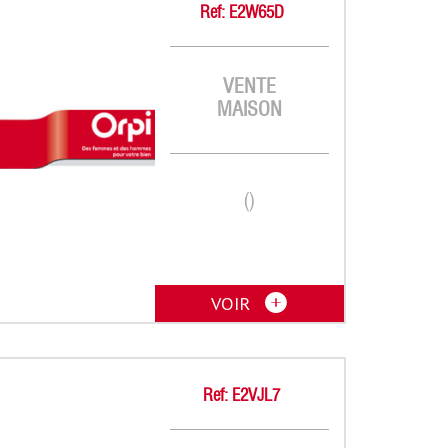
Ref: E2W65D
VENTE
MAISON
()
VOIR
Ref: E2VJL7