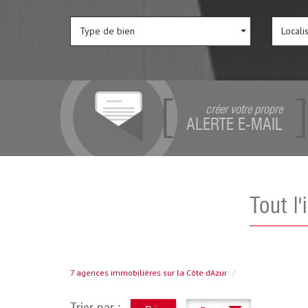
Type de bien
Locali
créer votre propre
ALERTE E-MAIL
Tout 
7 agences immobilières sur la Côte dAzur