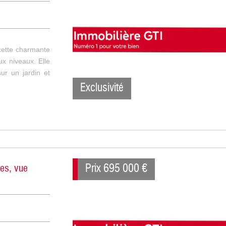
 cette charmante
x niveaux. Elle
r un jardin et
Exclusivité
Prix
695 000
€
ses, vue