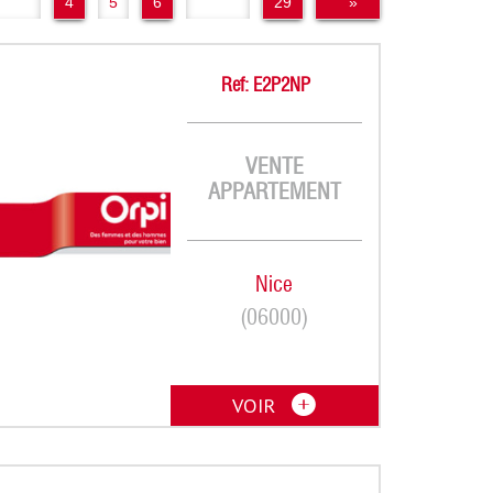
..
4
5
6
..
29
»
Ref: E2P2NP
VENTE
APPARTEMENT
Nice
(06000)
VOIR