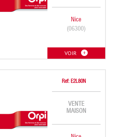
Nice
(06300)
VOIR
Ref: E2L80N
VENTE
MAISON
Nice