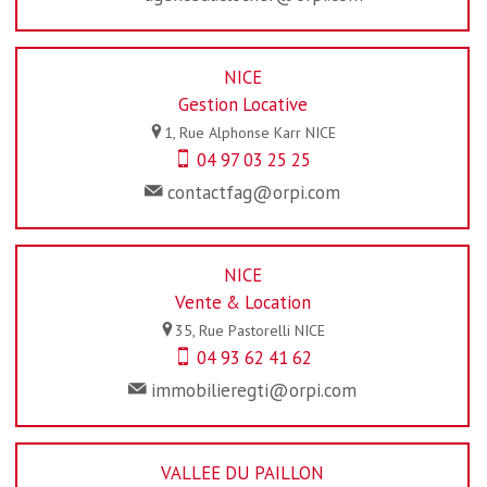
NICE
Gestion Locative
1, Rue Alphonse Karr
NICE
04 97 03 25 25
contactfag@orpi.com
NICE
Vente & Location
35, Rue Pastorelli
NICE
04 93 62 41 62
immobilieregti@orpi.com
VALLEE DU PAILLON