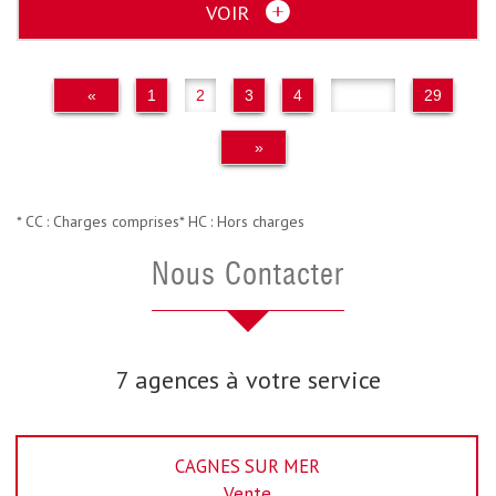
VOIR
«
1
2
3
4
..
29
»
* CC : Charges comprises
* HC : Hors charges
Nous Contacter
7 agences à votre service
CAGNES SUR MER
Vente