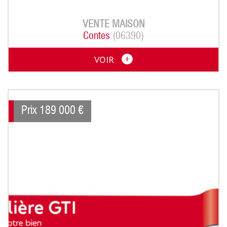
VENTE
MAISON
Contes
(06390)
VOIR
Prix
189 000
€