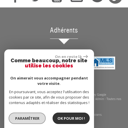
Adhérents
On en reste là
Comme beaucoup, notre site
utilise les cookies
On aimerait vous accompagner pendant
votre visite.
En poursuivant, vous acceptez l'utilisation des
© 2026 | Tous droits réservés | Traduction powered by Google
cookies par ce site, afin de vous proposer des
Plan du site
-
Mentions légales
-
Barème des honoraires
-
Liens
-
Admin
-
Toutes nos
contenus adaptés et réaliser des statistiques !
annonces
Site internet compatible multi-supports,
un seul site adaptable à tous les types d'écrans.
PARAMÉTRER
OK POUR MOI !