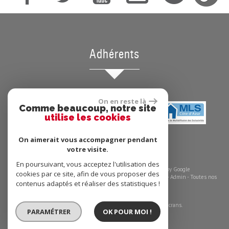
Adhérents
On en reste là
Comme beaucoup, notre site
utilise les cookies
On aimerait vous accompagner pendant
votre visite.
En poursuivant, vous acceptez l'utilisation des
© 2026 | Tous droits réservés | Traduction powered by Google
cookies par ce site, afin de vous proposer des
Plan du site
-
Mentions légales
-
Barème des honoraires
-
Liens
-
Admin
-
Toutes nos
contenus adaptés et réaliser des statistiques !
annonces
Site internet compatible multi-supports,
un seul site adaptable à tous les types d'écrans.
PARAMÉTRER
OK POUR MOI !