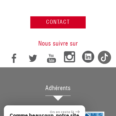
CONTACT
nous suivre sur
adhérents
On en reste là
Comme beaucoup, notre site