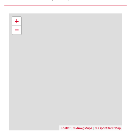
+
−
Leaflet
|
©
Maps
|
© OpenStreetMap
Jawg