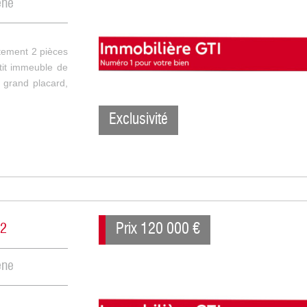
ène
ement 2 pièces
etit immeuble de
 grand placard,
Exclusivité
Prix
120 000
€
m2
ène