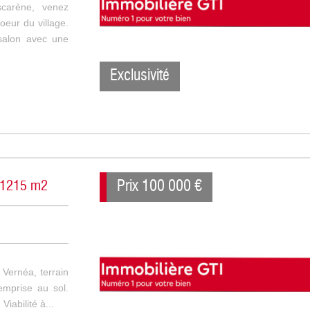
carène, venez
oeur du village.
salon avec une
Exclusivité
Prix
100 000
€
e 1215 m2
 Vernéa, terrain
mprise au sol.
Viabilité à...