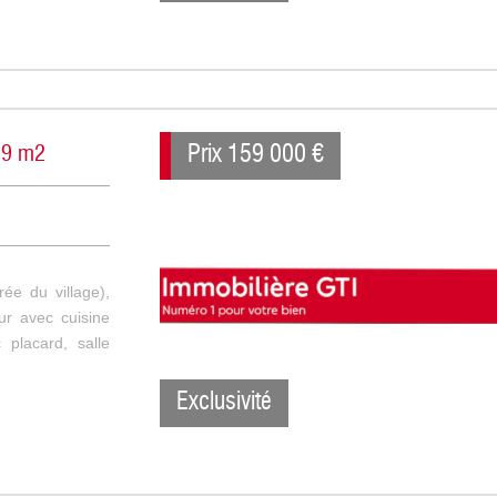
Prix
159 000
€
.29 m2
rée du village),
ur avec cuisine
placard, salle
Exclusivité