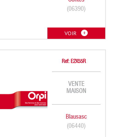
(06390)
VOIR
Ref: E2X55R
VENTE
MAISON
Blausasc
(06440)