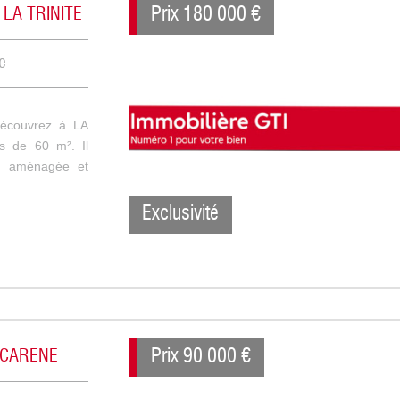
Prix
180 000
€
à LA TRINITE
e
écouvrez à LA
s de 60 m². Il
e, aménagée et
Exclusivité
Prix
90 000
€
ESCARENE