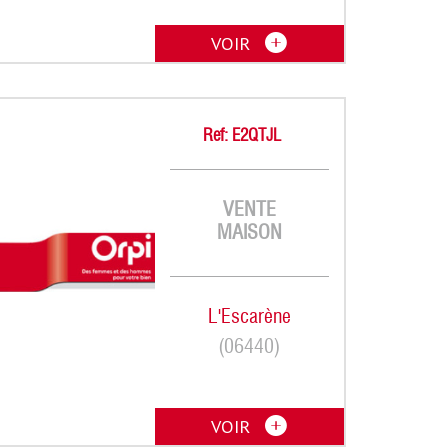
VOIR
Ref: E2QTJL
VENTE
MAISON
L'Escarène
(06440)
VOIR