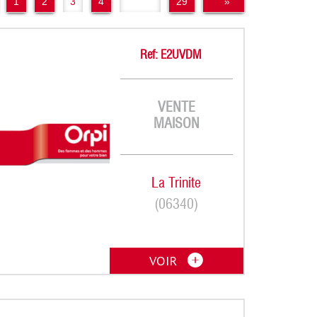
1
2
3
4
..
29
»
Ref: E2UVDM
VENTE
MAISON
La Trinite
(06340)
VOIR