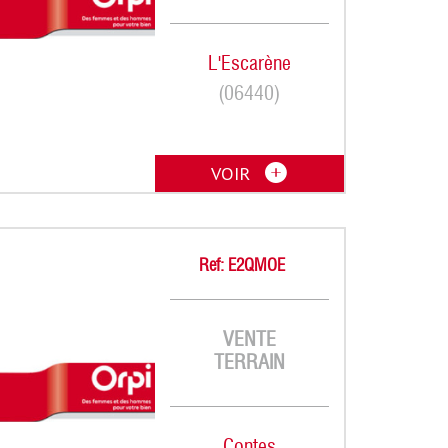
L'Escarène
(06440)
VOIR
Ref: E2QMOE
VENTE
TERRAIN
Contes