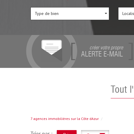
Type de bien
Locali
créer votre propre
ALERTE E-MAIL
Tout 
7 agences immobilières sur la Côte dAzur