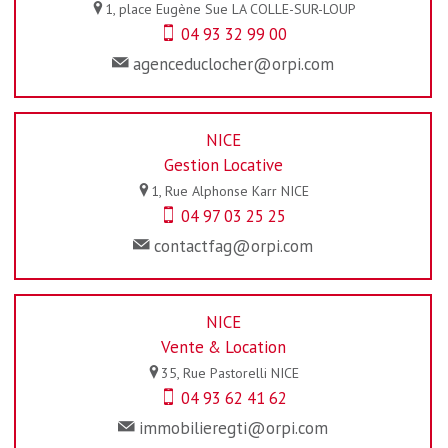
1, place Eugène Sue
LA COLLE-SUR-LOUP
04 93 32 99 00
agenceduclocher@orpi.com
NICE
Gestion Locative
1, Rue Alphonse Karr
NICE
04 97 03 25 25
contactfag@orpi.com
NICE
Vente & Location
35, Rue Pastorelli
NICE
04 93 62 41 62
immobilieregti@orpi.com