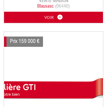
VENTE
MAISON
Blausasc
(06440)
VOIR
Prix
159 000
€