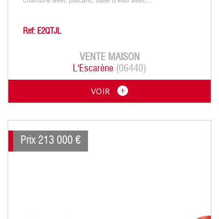
Ref: E2QTJL
VENTE
MAISON
L'Escarène
(06440)
VOIR
Prix
213 000
€