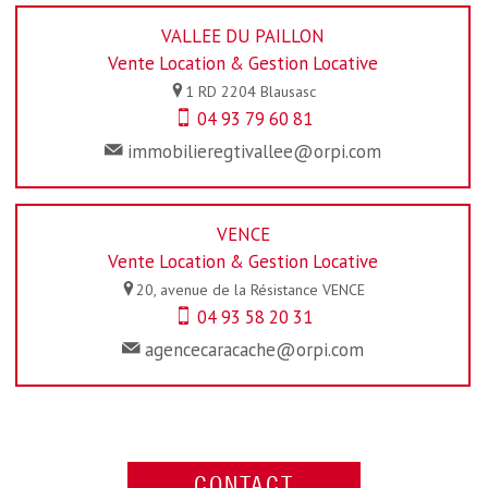
VALLEE DU PAILLON
Vente Location & Gestion Locative
1 RD 2204
Blausasc
04 93 79 60 81
immobilieregtivallee@orpi.com
VENCE
Vente Location & Gestion Locative
20, avenue de la Résistance
VENCE
04 93 58 20 31
agencecaracache@orpi.com
CONTACT