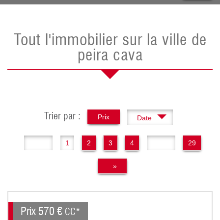
Tout l'immobilier sur la ville de
peira cava
Trier par :
Prix
Date
«
1
2
3
4
..
29
»
Prix
570 €
CC*