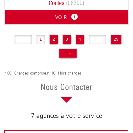
Contes
(06390)
VOIR
«
1
2
3
4
..
29
»
* CC : Charges comprises
* HC : Hors charges
Nous Contacter
7 agences à votre service