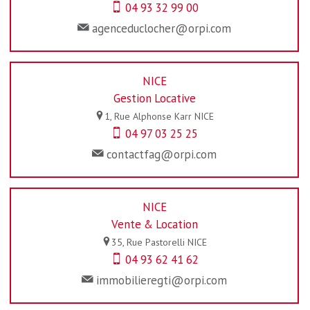
04 93 32 99 00
agenceduclocher@orpi.com
NICE
Gestion Locative
1, Rue Alphonse Karr
NICE
04 97 03 25 25
contactfag@orpi.com
NICE
Vente & Location
35, Rue Pastorelli
NICE
04 93 62 41 62
immobilieregti@orpi.com